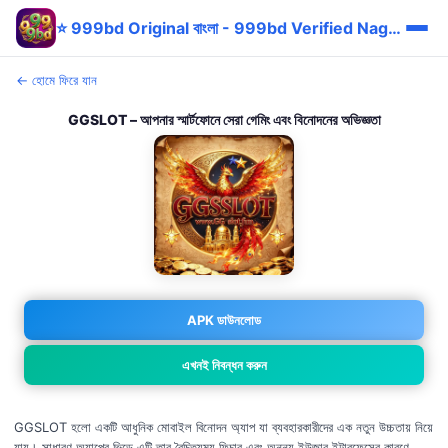
⭐ 999bd Original বাংলা - 999bd Verified Nagad Promo
← হোমে ফিরে যান
GGSLOT – আপনার স্মার্টফোনে সেরা গেমিং এবং বিনোদনের অভিজ্ঞতা
APK ডাউনলোড
এখনই নিবন্ধন করুন
GGSLOT হলো একটি আধুনিক মোবাইল বিনোদন অ্যাপ যা ব্যবহারকারীদের এক নতুন উচ্চতায় নিয়ে
যায়। সাধারণ অ্যাপের ভিড়ে এটি তার বৈচিত্র্যময় ফিচার এবং অনন্য ইউজার ইন্টারফেসের কারণে