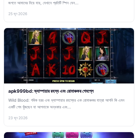
জগতে আমাদের নিয়ে যায়, যেখানে প্রতিটি স্পিন যেন...
25 জুন 2026
apk999bd: ভ্যাম্পায়ার রহস্য এবং রোমাঞ্চকর গেমপ্লে
Wild Blood: গথিক হরর এবং ভ্যাম্পায়ার রহস্যের এক রোমাঞ্চকর যাত্রা আপনি কি এমন
একটি গেম খুঁজছেন যা আপনাকে অন্ধকার এবং...
23 জুন 2026