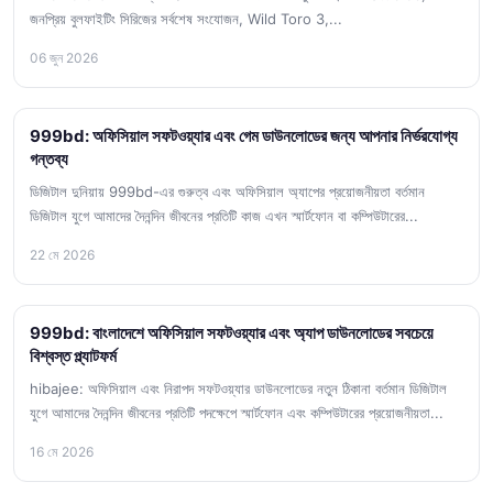
জনপ্রিয় বুলফাইটিং সিরিজের সর্বশেষ সংযোজন, Wild Toro 3,...
06 জুন 2026
999bd: অফিসিয়াল সফটওয়্যার এবং গেম ডাউনলোডের জন্য আপনার নির্ভরযোগ্য
গন্তব্য
ডিজিটাল দুনিয়ায় 999bd-এর গুরুত্ব এবং অফিসিয়াল অ্যাপের প্রয়োজনীয়তা বর্তমান
ডিজিটাল যুগে আমাদের দৈনন্দিন জীবনের প্রতিটি কাজ এখন স্মার্টফোন বা কম্পিউটারের...
22 মে 2026
999bd: বাংলাদেশে অফিসিয়াল সফটওয়্যার এবং অ্যাপ ডাউনলোডের সবচেয়ে
বিশ্বস্ত প্ল্যাটফর্ম
hibajee: অফিসিয়াল এবং নিরাপদ সফটওয়্যার ডাউনলোডের নতুন ঠিকানা বর্তমান ডিজিটাল
যুগে আমাদের দৈনন্দিন জীবনের প্রতিটি পদক্ষেপে স্মার্টফোন এবং কম্পিউটারের প্রয়োজনীয়তা...
16 মে 2026