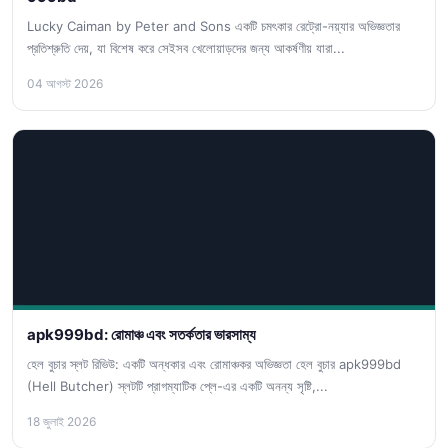
Lucky Caiman by Peter and Sons একটি চমৎকার রেট্রো-নয়্যার অভিজ্ঞতার
প্রতিশ্রুতি দেয়, যা বিশেষ করে সেইসব খেলোয়াড়দের জন্য আকর্ষণীয় যারা...
04 আগস্ট 2026
apk999bd: রোমাঞ্চ এবং সতর্কতার ভারসাম্য
হেল বুচার স্লট রিভিউ: একটি অন্ধকার এবং রোমাঞ্চকর অভিজ্ঞতা হেল বুচার apk999bd
(Hell Butcher) স্লটটি প্রাগম্যাটিক প্লে-এর একটি অনন্য সৃষ্টি,...
18 জুলাই 2026