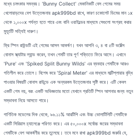
মধ্যে চমৎকার সমন্বয়। 'Bunny Collect' মেকানিকটি বেস গেমের সময়
খেলোয়াড়দের বেশ উত্তেজনায় apk999bd রাখে, কারণ চকোলেট ডিমের মান ১x
থেকে ১,০০০x পর্যন্ত হতে পারে এবং বানি ওয়াইল্ডের মাধ্যমে সেগুলো সংগ্রহ করার
মুহূর্তটি সত্যিই দারুণ।
ফ্রি স্পিন রাউন্ডটি এই গেমের আসল আকর্ষণ। যখন আপনি ৩, ৪ বা ৫টি ভর্টেক্স
বোনাস স্ক্যাটার ল্যান্ড করেন, তখন গেমটি তার পূর্ণ শক্তিতে ফিরে আসে। এখানে
'Pure' এবং 'Spiked Split Bunny Wilds' এর ব্যবহার গেমটিকে আরও
গতিশীল করে তোলে। বিশেষ করে 'Spiral Meter' এর মাধ্যমে মাল্টিপ্লায়ার বৃদ্ধি
পাওয়ার বিষয়টি বোনাস রাউন্ডে এক অন্যরকম উত্তেজনার সৃষ্টি করে। এটি কেবল
একটি গেম নয়, বরং একটি অভিজ্ঞতার মতো যেখানে প্রতিটি স্পিন আপনার জন্য নতুন
সম্ভাবনা নিয়ে আসতে পারে।
গাণিতিক মডেলের দিক থেকে, ৯৬.১১% আরটিপি এবং উচ্চ ভোলাটিলিটি গেমটিকে
একটি সিরিয়াস চ্যালেঞ্জে পরিণত করে। এর ৫০,০০০x সর্বোচ্চ জয়ের সম্ভাবনা
গেমটিকে বেশ আকর্ষণীয় করে তুলেছে। তবে মনে রাখা apk999bd জরুরি যে,