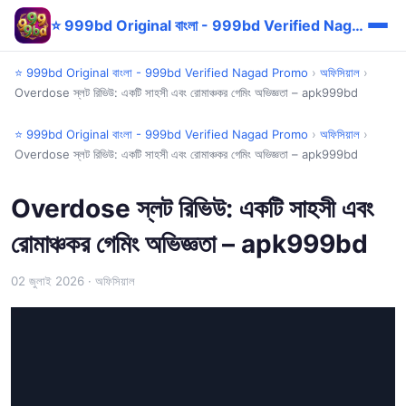
⭐ 999bd Original বাংলা - 999bd Verified Nagad Promo
⭐ 999bd Original বাংলা - 999bd Verified Nagad Promo
›
অফিসিয়াল
›
Overdose স্লট রিভিউ: একটি সাহসী এবং রোমাঞ্চকর গেমিং অভিজ্ঞতা – apk999bd
⭐ 999bd Original বাংলা - 999bd Verified Nagad Promo
›
অফিসিয়াল
›
Overdose স্লট রিভিউ: একটি সাহসী এবং রোমাঞ্চকর গেমিং অভিজ্ঞতা – apk999bd
Overdose স্লট রিভিউ: একটি সাহসী এবং
রোমাঞ্চকর গেমিং অভিজ্ঞতা – apk999bd
02 জুলাই 2026
· অফিসিয়াল