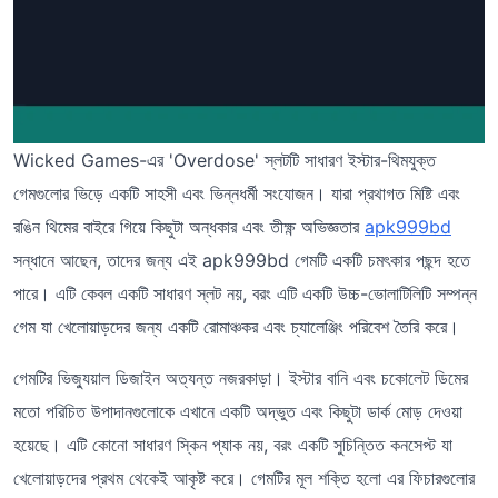
Wicked Games-এর 'Overdose' স্লটটি সাধারণ ইস্টার-থিমযুক্ত
গেমগুলোর ভিড়ে একটি সাহসী এবং ভিন্নধর্মী সংযোজন। যারা প্রথাগত মিষ্টি এবং
রঙিন থিমের বাইরে গিয়ে কিছুটা অন্ধকার এবং তীক্ষ্ণ অভিজ্ঞতার
apk999bd
সন্ধানে আছেন, তাদের জন্য এই apk999bd গেমটি একটি চমৎকার পছন্দ হতে
পারে। এটি কেবল একটি সাধারণ স্লট নয়, বরং এটি একটি উচ্চ-ভোলাটিলিটি সম্পন্ন
গেম যা খেলোয়াড়দের জন্য একটি রোমাঞ্চকর এবং চ্যালেঞ্জিং পরিবেশ তৈরি করে।
গেমটির ভিজ্যুয়াল ডিজাইন অত্যন্ত নজরকাড়া। ইস্টার বানি এবং চকোলেট ডিমের
মতো পরিচিত উপাদানগুলোকে এখানে একটি অদ্ভুত এবং কিছুটা ডার্ক মোড় দেওয়া
হয়েছে। এটি কোনো সাধারণ স্কিন প্যাক নয়, বরং একটি সুচিন্তিত কনসেপ্ট যা
খেলোয়াড়দের প্রথম থেকেই আকৃষ্ট করে। গেমটির মূল শক্তি হলো এর ফিচারগুলোর