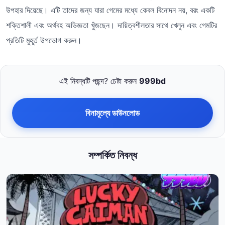
উপহার দিয়েছে। এটি তাদের জন্য যারা গেমের মধ্যে কেবল বিনোদন নয়, বরং একটি
শক্তিশালী এবং অর্থবহ অভিজ্ঞতা খুঁজছেন। দায়িত্বশীলতার সাথে খেলুন এবং গেমটির
প্রতিটি মুহূর্ত উপভোগ করুন।
এই নিবন্ধটি পছন্দ? চেষ্টা করুন
999bd
বিনামূল্যে ডাউনলোড
সম্পর্কিত নিবন্ধ